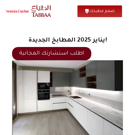
صمم مطبخك
يناير 2025 المطابخ الجديدة!
اطلب استشارتك المجانية