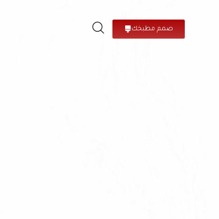
صمم مطبخك