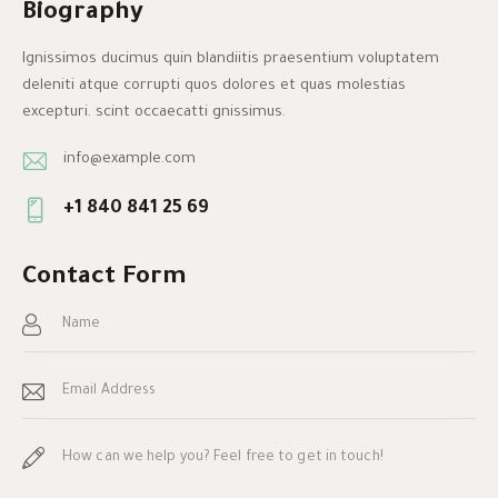
Biography
Ignissimos ducimus quin blandiitis praesentium voluptatem
deleniti atque corrupti quos dolores et quas molestias
excepturi. scint occaecatti gnissimus.
info@example.com
E-
+1 840 841 25 69
m
Ph
ail:
on
Contact Form
e: