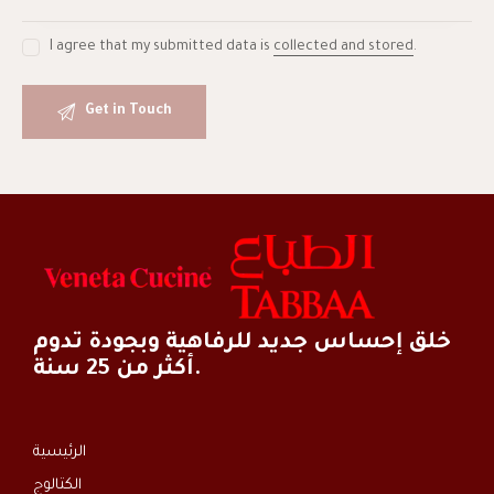
I agree that my submitted data is
collected and stored
.
خلق إحساس جديد للرفاهية وبجودة تدوم
أكثر من 25 سنة.
الرئيسية
الكتالوج