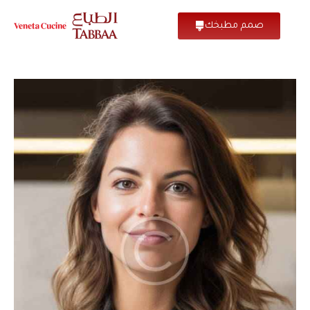
صمم مطبخك