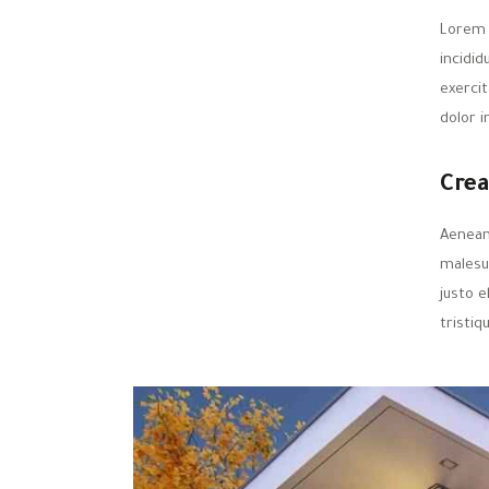
Lorem 
incidi
exercit
dolor i
Crea
Aenean
malesua
justo e
tristiq