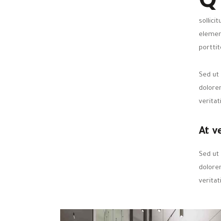
Q
sollici
elemen
porttit
Sed ut
dolore
veritat
At v
Sed ut
dolore
veritat