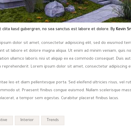
t clita kasd gubergren, no sea sanctus est labore et dolore. By
Kevin S
ipsum dolor sit amet, consectetur adipisicing elit, sed do eiusmod te
dunt ut labore et dolore magna aliqua. Ut enim ad minim veniam, quis n
ation ullamco laboris nisi ut aliquip ex ea commodo consequat. Duis aut
n reprehenderit. Lorem ipsum dolor sit amet, consectetur adipiscing el
itae leo et diam pellentesque porta. Sed eleifend ultricies risus, vel r
ommodo ut. Praesent finibus congue euismod. Nullam scelerisque mass
lacerat, a tempor sem egestas. Curabitur placerat finibus lacus.
tive
Interior
Trends