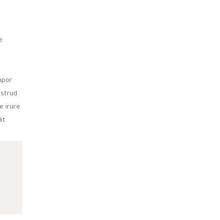
e
mpor
ostrud
e irure
it.