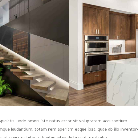
spiciatis, unde omnis iste natus error sit voluptatem accusantium
mque laudantium, totam rem aperiam eaque ipsa, quae ab illo inventor