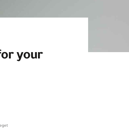
for your
 eget