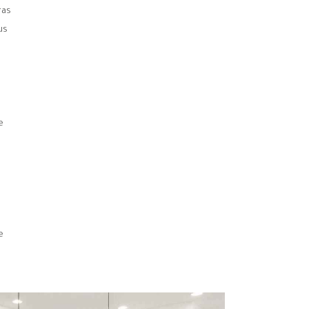
ras
us
e
e