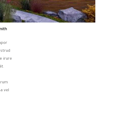
mith
mpor
ostrud
e irure
it.
utrum
a vel