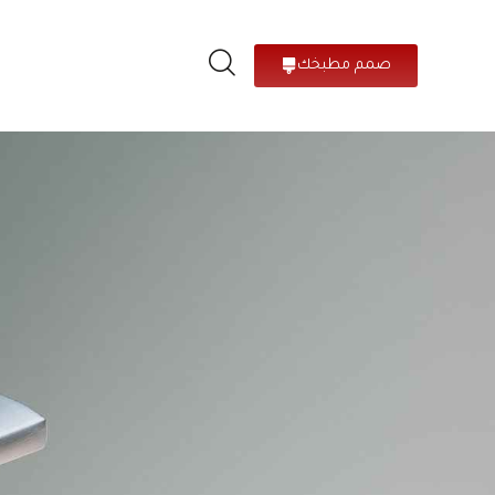
صمم مطبخك