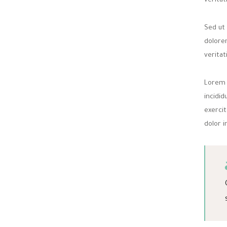
veritat
Sed ut
dolore
veritat
Lorem 
incidi
exercit
dolor i