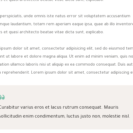
is et quasi architecto beatae vitae dicta sunt, explicabo.
 perspiciatis, unde omnis iste natus error sit voluptatem accusantium
mque laudantium, totam rem aperiam eaque ipsa, quae ab illo inventor
is et quasi architecto beatae vitae dicta sunt, explicabo.
ipsum dolor sit amet, consectetur adipisicing elit, sed do eiusmod te
dunt ut labore et dolore magna aliqua. Ut enim ad minim veniam, quis n
ation ullamco laboris nisi ut aliquip ex ea commodo consequat. Duis aut
n reprehenderit. Lorem ipsum dolor sit amet, consectetur adipiscing el
Curabitur varius eros et lacus rutrum consequat. Mauris
sollicitudin enim condimentum, luctus justo non, molestie nisl.