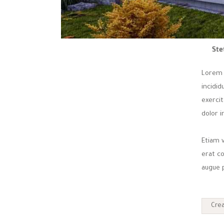
Ste
Lorem 
incidi
exercit
dolor i
Etiam v
erat c
augue p
Crea