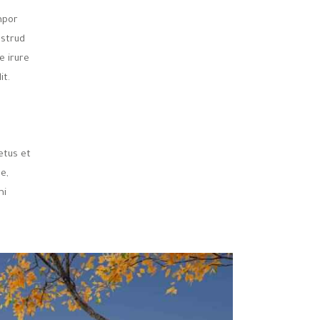
mpor
ostrud
e irure
it.
etus et
e,
mi